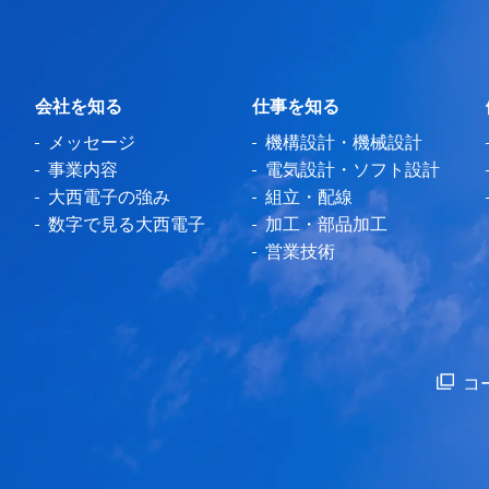
会社を知る
仕事を知る
メッセージ
機構設計・機械設計
事業内容
電気設計・ソフト設計
大西電子の強み
組立・配線
数字で見る大西電子
加工・部品加工
営業技術
コ