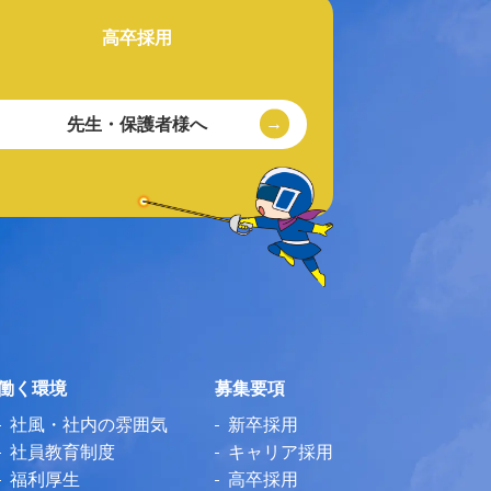
高卒採用
先生・保護者様へ
働く環境
募集要項
社風・社内の雰囲気
新卒採用
社員教育制度
キャリア採用
福利厚生
高卒採用