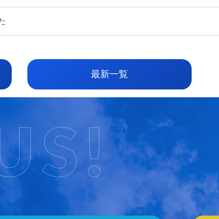
た
最新一覧
US!