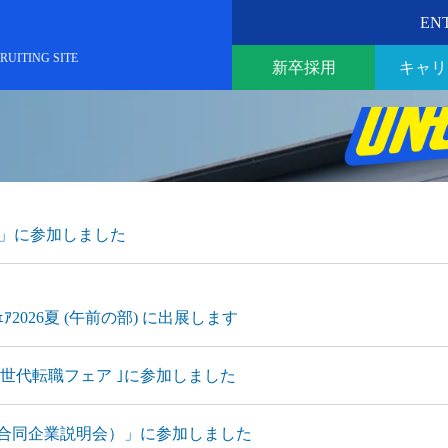
EN
RUITING SITE
新卒採用
キャリ
博」に参加しました
ｱ2026夏 (午前の部) に出展します
ル世代転職フェア ｣に参加しました
（合同企業説明会）」に参加しました