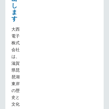
し
ま
す
大西
電子
株式
会社
は、
滋賀
県琵
琶湖
東岸
の歴
史と
文化