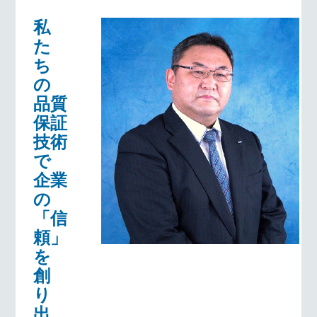
私
た
ち
の
品質
保証
技術
で
企業
の
「信
頼」
を
創
り
出