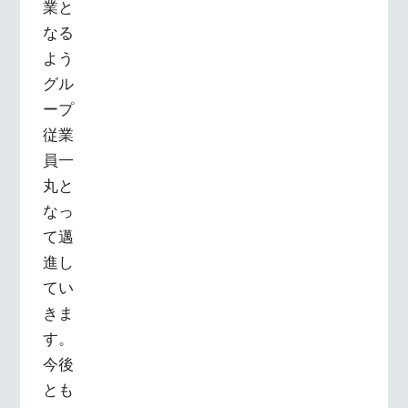
業と
なる
よう
グル
ープ
従業
員一
丸と
なっ
て邁
進し
てい
きま
す。
今後
とも