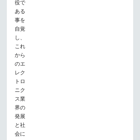
役で
ある
事を
自覚
し、
これ
から
のエ
レク
トロ
ニク
ス業
界の
発展
と社
会に