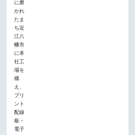
に磨
かれ
たま
ち近
江八
幡市
に本
社工
場を
構
え、
プリ
ント
配線
板・
電子