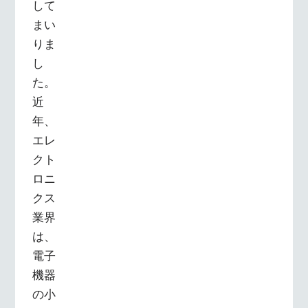
して
まい
りま
し
た。
近
年、
エレ
クト
ロニ
クス
業界
は、
電子
機器
の小