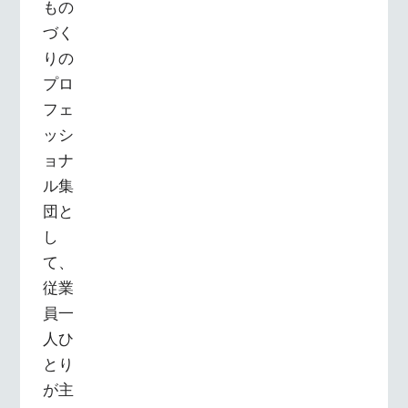
もの
づく
りの
プロ
フェ
ッシ
ョナ
ル集
団と
し
て、
従業
員一
人ひ
とり
が主