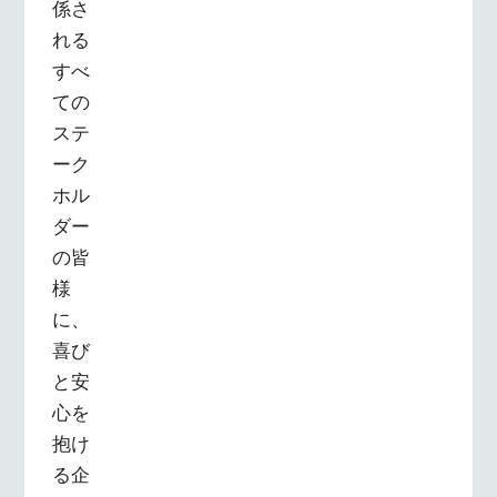
係さ
れる
すべ
ての
ステ
ーク
ホル
ダー
の皆
様
に、
喜び
と安
心を
抱け
る企