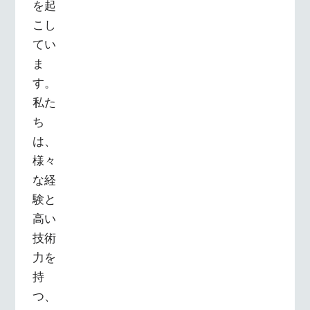
を起
こし
てい
ま
す。
私た
ち
は、
様々
な経
験と
高い
技術
力を
持
つ、