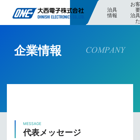
お
治具
情報
治
企業情報
MESSAGE
代表メッセージ