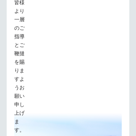
皆様
より
一層
のご
指導
とご
鞭撻
を賜
りま
すよ
うお
願い
申し
上げ
ま
す。