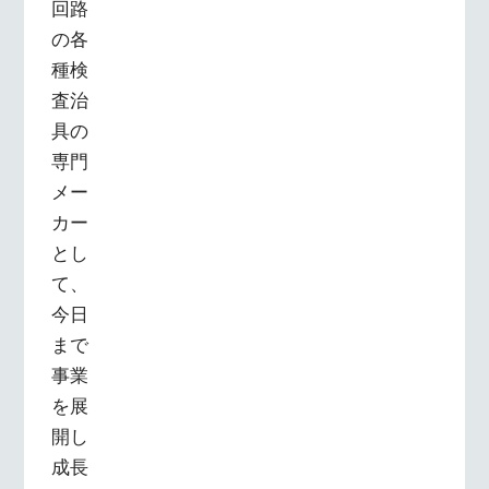
回路
の各
種検
査治
具の
専門
メー
カー
とし
て、
今日
まで
事業
を展
開し
成長