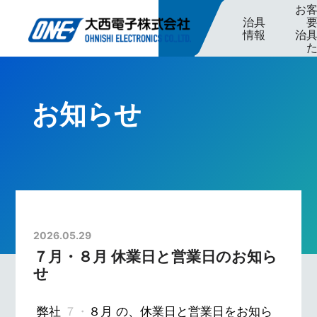
お
治具
情報
治
お知らせ
2026.05.29
７月・８月 休業日と営業日のお知ら
せ
弊社
７・
８月 の、休業日と営業日をお知ら