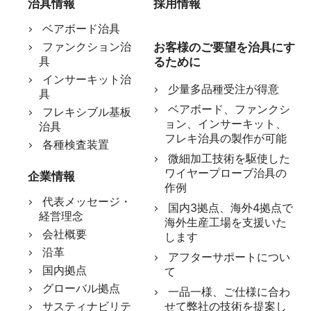
治具情報
採用情報
ベアボード治具
ファンクション治
お客様のご要望を治具にす
具
るために
インサーキット治
少量多品種受注が得意
具
ベアボード、ファンクシ
フレキシブル基板
ョン、インサーキット、
治具
フレキ治具の製作が可能
各種検査装置
微細加工技術を駆使した
ワイヤープローブ治具の
企業情報
作例
代表メッセージ・
国内3拠点、海外4拠点で
経営理念
海外生産工場を支援いた
会社概要
します
沿革
アフターサポートについ
国内拠点
て
グローバル拠点
一品一様、ご仕様に合わ
サスティナビリテ
せて弊社の技術を提案し